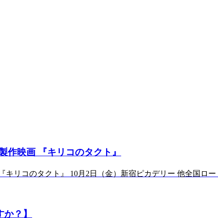
製作映画 『キリコのタクト』
』 10月2日（金）新宿ピカデリー 他全国ロードショー🎬 公式HP ht
すか？】