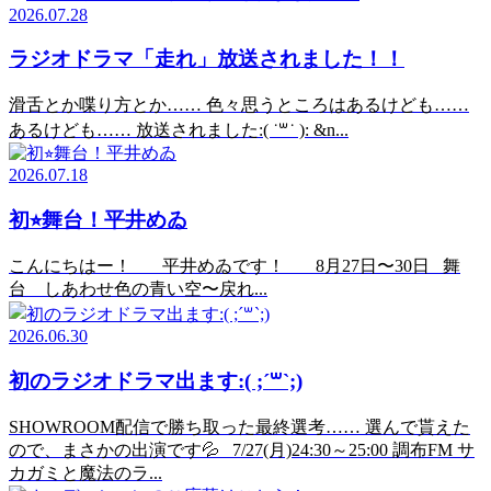
2026.07.28
ラジオドラマ「走れ」放送されました！！
滑舌とか喋り方とか…… 色々思うところはあるけども……
あるけども…… 放送されました:( ˙꒳​˙ ): &n...
2026.07.18
初⭐︎舞台！平井めゐ
こんにちはー！ 平井めゐです！ 8月27日〜30日 舞
台 しあわせ色の青い空〜戻れ...
2026.06.30
初のラジオドラマ出ます:( ;´꒳`;)
SHOWROOM配信で勝ち取った最終選考…… 選んで貰えた
ので、まさかの出演です💦 7/27(月)24:30～25:00 調布FM サ
カガミと魔法のラ...