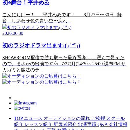
初⭐︎舞台！平井めゐ
こんにちはー！ 平井めゐです！ 8月27日〜30日 舞
台 しあわせ色の青い空〜戻れ...
2026.06.30
初のラジオドラマ出ます:( ;´꒳`;)
SHOWROOM配信で勝ち取った最終選考…… 選んで貰えた
ので、まさかの出演です💦 7/27(月)24:30～25:00 調布FM サ
カガミと魔法のラ...
TOP
ニュース
オーディションの流れ
ご挨拶
スクール
紹介
レッスン紹介
所属者紹介
出演実績
Q&A
会社情報