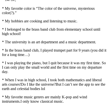
* My favorite color is “The color of the universe, mysterious
color(?).”
* My hobbies are cooking and listening to music.
* I belonged to the brass band club from elementary school until
high school!
* The university is an art department and a music department.
* In the brass band club, I played trumpet part for 9 years (you did it
for a long time…)
* I was playing the piano, but I quit because it was my first time. So
I can only play the small world and the first time on my departure
day.
* When I was in high school, I took both mathematics and liberal
arts courses!Do I like the universe?But I can’t see the app to see the
earth and celestial bodies lol
* My favorite music genres are mainly K-pop and wind
instruments.I only know classical music.