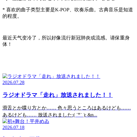
* 喜欢的曲子类型主要是K-POP、吹奏乐曲。古典音乐是知道
的程度。
最近天气变冷了，所以好像流行新冠肺炎或流感。请保重身
体！
2026.07.28
ラジオドラマ「走れ」放送されました！！
滑舌とか喋り方とか…… 色々思うところはあるけども……
あるけども…… 放送されました:( ˙꒳​˙ ): &n...
2026.07.18