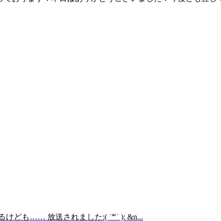
 放送されました:( ˙꒳​˙ ): &n...