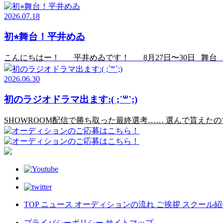
2026.07.18
初⭐︎舞台！平井めゐ
こんにちはー！ 平井めゐです！ 8月27日〜30日 舞台 
2026.06.30
初のラジオドラマ出ます:( ;´꒳`;)
SHOWROOM配信で勝ち取った最終選考…… 選んで貰えたので、まさか
TOP
ニュース
オーディションの流れ
ご挨拶
スクール
プライバシーポリシー
サイトマップ